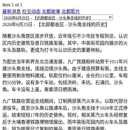
Item 1 of 1
最新消息
社交动态
北都故事
北都影片
2026年6月25日 - 【北部都会区 - 沙头角支线的历史】
随着沙头角禁区逐步开放，近年吸引不少市民专程到访，认识
区内历史建筑及昔日铁路发展。其中，中英街花园内展示的火
车头及路轨，更成为打卡与认识历史的重要地标。
为配合当年新界东北交通发展，九广铁路粉岭站旁于1911年兴
建沙头角支线，连接边境沙头角。由于建造预算有限，支线主
要使用剩余物料建成，轨距仅约61厘米，全长约12公里，车程
约55分钟，设有多个车站，包括洪岭、禾坑、石涌凹、沙头
角。车卡没有上盖，乘客须日晒雨淋。
九广铁路在营运支线期间，订制两部蒸汽火车头，以取代部分
退役车。直至沙头角公路通车后，沙头角支线于1928年正式停
运，结束短短17年的历史使命。现时，相关蒸汽火车头经修复
后于大埔香港铁路博物馆展出，而中英街花园内的火车头及路
轨，则为按原尺寸复制的展品，重现昔日铁路面貌。