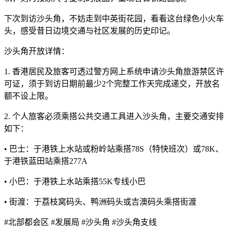
下次到访沙头角，不妨走到中英街花园，看看这台绿色小火车
头，感受昔日边境交通与社区发展的历史印记。
沙头角开放详情：
1. 香港居民及旅客可透过警方网上系统申请沙头角旅游禁区许
可证，须于到访日期前最少2个完整工作天完成递交，开放名
额不设上限。
2. 个人旅客必须乘搭公共交通工具进入沙头角，主要交通安排
如下：
• 巴士：于港铁上水站或粉岭站乘搭78S（特快班次）或78K、
于港铁蓝田站乘搭277A
• 小巴：于港铁上水站乘搭55K专线小巴
• 街渡：于荔枝窝码头、鸭洲码头或吉澳码头乘搭街渡
#北部都会区 #发展局 #沙头角 #沙头角支线