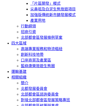
「片區開發」模式
尖鼻咀及白泥生態旅遊項目
加強版傳統新市鎮發展模式
產業用地
行動綱領
招商引資
北部都會區發展條例草案
四大區域
高端專業服務和物流樞紐
創新科技地帶
口岸商貿及產業區
藍綠康樂旅遊生態圈
運輸基建
相關組織
簡介
北都發展委員會
北部都會區諮詢委員會
對接北部都會區發展策略專班
北部都會區統籌辦事處