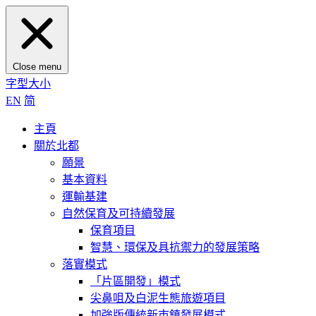
Close menu
字型大小
EN
简
主頁
關於北都
願景
基本資料
運輸基建
自然保育及可持續發展
保育項目
智慧、環保及具抗禦力的發展策略
落實模式
「片區開發」模式
尖鼻咀及白泥生態旅遊項目
加強版傳統新市鎮發展模式