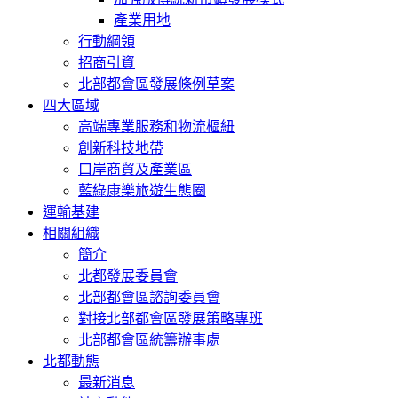
產業用地
行動綱領
招商引資
北部都會區發展條例草案
四大區域
高端專業服務和物流樞紐
創新科技地帶
口岸商貿及產業區
藍綠康樂旅遊生態圈
運輸基建
相關組織
簡介
北都發展委員會
北部都會區諮詢委員會
對接北部都會區發展策略專班
北部都會區統籌辦事處
北都動態
最新消息